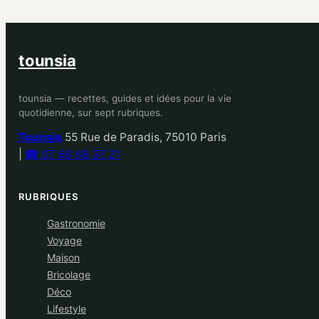
tounsia
tounsia — recettes, guides et idées pour la vie
quotidienne, sur sept rubriques.
Tounsia
55 Rue de Paradis, 75010 Paris
|
☎ 07 66 68 37 21
RUBRIQUES
Gastronomie
Voyage
Maison
Bricolage
Déco
Lifestyle