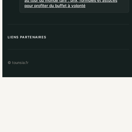
au tour du monde tarif : prix, formules et astuces
pour profiter du buffet à volonté
LIENS PARTENAIRES
© tounsia.fr