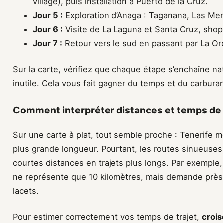
village), puis installation à Puerto de la Cruz.
Jour 5 :
Exploration d’Anaga : Taganana, Las Merc
Jour 6 :
Visite de La Laguna et Santa Cruz, sho
Jour 7 :
Retour vers le sud en passant par La Oro
Sur la carte, vérifiez que chaque étape s’enchaîne na
inutile. Cela vous fait gagner du temps et du carburan
Comment interpréter distances et temps de t
Sur une carte à plat, tout semble proche : Tenerife 
plus grande longueur. Pourtant, les routes sinueuses
courtes distances en trajets plus longs. Par exemple
ne représente que 10 kilomètres, mais demande près
lacets.
Pour estimer correctement vos temps de trajet,
crois