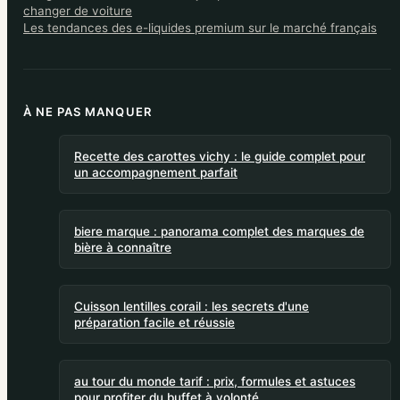
changer de voiture
Les tendances des e-liquides premium sur le marché français
À NE PAS MANQUER
Recette des carottes vichy : le guide complet pour
un accompagnement parfait
biere marque : panorama complet des marques de
bière à connaître
Cuisson lentilles corail : les secrets d'une
préparation facile et réussie
au tour du monde tarif : prix, formules et astuces
pour profiter du buffet à volonté