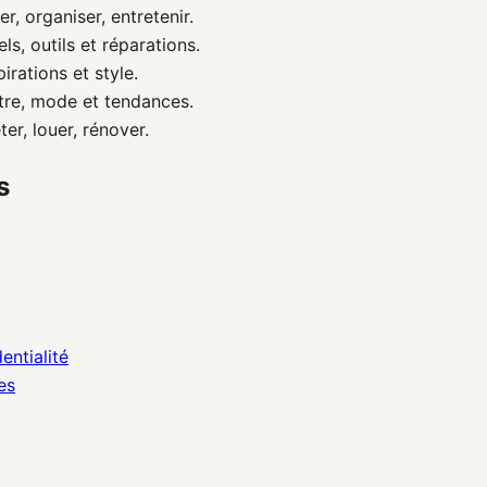
 organiser, entretenir.
ls, outils et réparations.
irations et style.
re, mode et tendances.
r, louer, rénover.
s
entialité
es