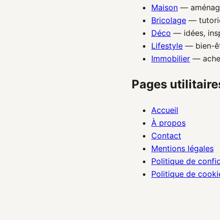
Maison
— aménager,
Bricolage
— tutorie
Déco
— idées, insp
Lifestyle
— bien-êt
Immobilier
— achete
Pages utilitaire
Accueil
À propos
Contact
Mentions légales
Politique de confid
Politique de cooki