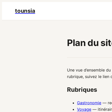
tounsia
Plan du si
Une vue d’ensemble du si
rubrique, suivez le lien
Rubriques
Gastronomie
— rec
Voyage
— itinérair