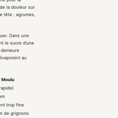
de la douleur sur
de tête : agrumes,
quer. Dans une
nt le sucre d’une
e demeure
’évaporent au
r Moulu
rapide)
mum
nt trop fine
on de grignons