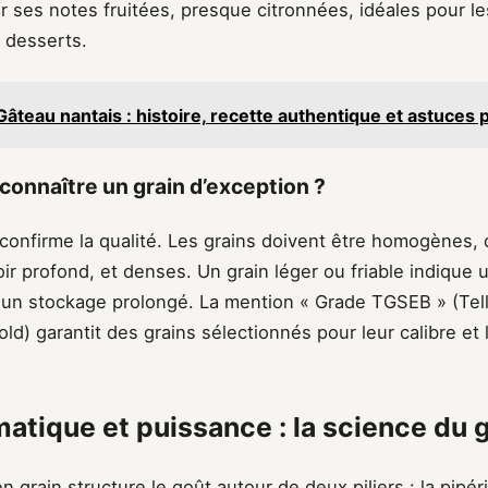
r ses notes fruitées, presque citronnées, idéales pour l
 desserts.
Gâteau nantais : histoire, recette authentique et astuces p
nnaître un grain d’exception ?
 confirme la qualité. Les grains doivent être homogènes, 
ir profond, et denses. Un grain léger ou friable indique 
un stockage prolongé. La mention « Grade TGSEB » (Tell
old) garantit des grains sélectionnés pour leur calibre et 
matique et puissance : la science du 
en grain structure le goût autour de deux piliers : la pipér