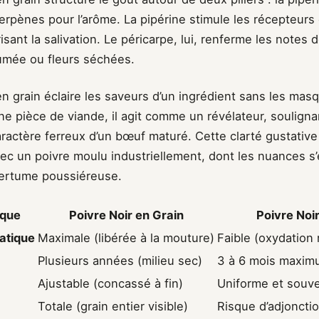
terpènes pour l’arôme. La pipérine stimule les récepteurs 
risant la salivation. Le péricarpe, lui, renferme les notes 
fumée ou fleurs séchées.
en grain éclaire les saveurs d’un ingrédient sans les mas
e pièce de viande, il agit comme un révélateur, souligna
aractère ferreux d’un bœuf maturé. Cette clarté gustativ
vec un poivre moulu industriellement, dont les nuances s
mertume poussiéreuse.
ique
Poivre Noir en Grain
Poivre Noi
atique
Maximale (libérée à la mouture)
Faible (oxydation 
Plusieurs années (milieu sec)
3 à 6 mois maxi
Ajustable (concassé à fin)
Uniforme et souve
Totale (grain entier visible)
Risque d’adjoncti