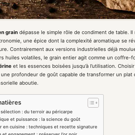
en grain
dépasse le simple rôle de condiment de table. Il
tronomie, une épice dont la complexité aromatique se r
ure. Contrairement aux versions industrielles déjà moulu
s huiles volatiles, le grain entier agit comme un coffre-for
érine
et les essences boisées jusqu’à l’utilisation. Choisi
t une profondeur de goût capable de transformer un plat 
orielle aboutie.
matières
a sélection : du terroir au péricarpe
ique et puissance : la science du goût
r en cuisine : techniques et recette signature
 et engagement : préserver l’or noir