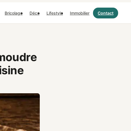
Bricolage
Déco
Lifestyle
Immobilier
Contact
 moudre
isine