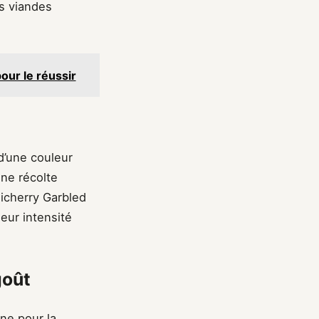
es viandes
our le réussir
d’une couleur
une récolte
icherry Garbled
leur intensité
goût
ine pour la