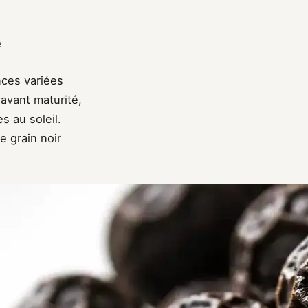
e
ances variées
 avant maturité,
s au soleil.
e grain noir