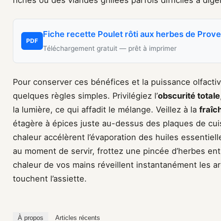
riches ou des viandes grillées parfois difficiles à digé
Fiche recette Poulet rôti aux herbes de Prov
PDF
Téléchargement gratuit — prêt à imprimer
Pour conserver ces bénéfices et la puissance olfactiv
quelques règles simples. Privilégiez l’
obscurité totale
la lumière, ce qui affadit le mélange. Veillez à la
fraîc
étagère à épices juste au-dessus des plaques de cuis
chaleur accélèrent l’évaporation des huiles essentiell
au moment de servir, frottez une pincée d’herbes entr
chaleur de vos mains réveillent instantanément les ar
touchent l’assiette.
À propos
Articles récents