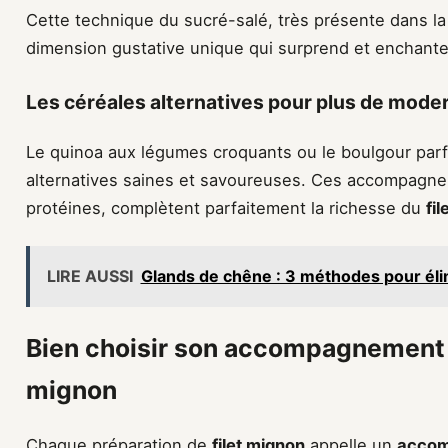
Cette technique du sucré-salé, très présente dans la
dimension gustative unique qui surprend et enchant
Les céréales alternatives pour plus de mode
Le quinoa aux légumes croquants ou le boulgour parf
alternatives saines et savoureuses. Ces accompagnem
protéines, complètent parfaitement la richesse du
fi
LIRE AUSSI
Glands de chêne : 3 méthodes pour élimi
Bien choisir son accompagnement se
mignon
Chaque préparation de
filet mignon
appelle un
acco