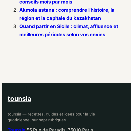
conseils mois par mois
Akmola astana : comprendre l’histoire, la
région et la capitale du kazakhstan
Quand partir en Sicile : climat, affluence et
meilleures périodes selon vos envies
tounsia
tounsia — recettes, guides et idées pour la vie
quotidienne, sur sept rubriques.
Tounsia
55 Rue de Paradis, 75010 Paris