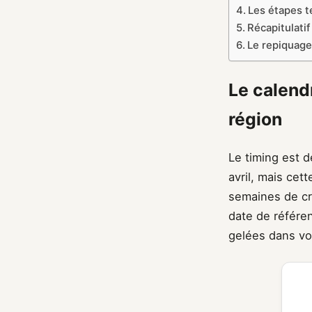
Les étapes t
Récapitulati
Le repiquage
Le calend
région
Le timing est d
avril, mais cet
semaines de cro
date de référen
gelées dans vo