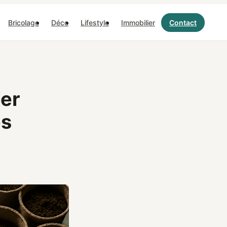
Bricolage
Déco
Lifestyle
Immobilier
Contact
ier
es