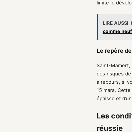
limite le dével
LIRE AUSSI
comme neuf
Le repère de
Saint-Mamert, S
des risques de 
à rebours, si v
15 mars. Cette 
épaisse et d’un
Les condi
réussie