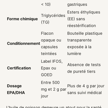
< 10)
gastriques
Esters éthyliques
Triglycérides
Forme chimique
(EE) sans
(TG)
réestérification
Flacon
Bouteille plastique
opaque ou
transparente
Conditionnement
capsules
exposée à la
teintées
lumière
Label IFOS,
Absence de tests
Certification
Epax ou
de pureté tiers
GOED
Entre 500
Dosage
Plus de 4 g par jour
mg et 2 g par
EPA/DHA
sans suivi médical
jour
L’huile de poisson demeure un atout pour la santé,