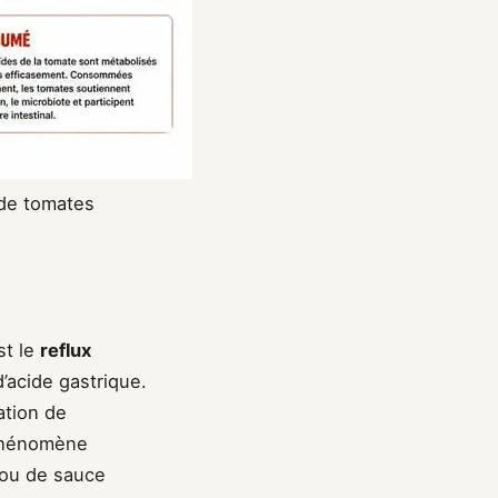
de tomates
st le
reflux
d’acide gastrique.
ation de
 phénomène
 ou de sauce