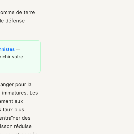
 pomme de terre
 de défense
nnistes
—
ichir votre
danger pour la
es immatures. Les
rement aux
 taux plus
entraîner des
isson réduise