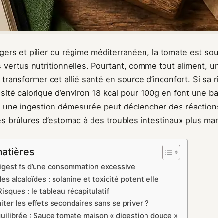
gers et pilier du régime méditerranéen, la tomate est so
vertus nutritionnelles. Pourtant, comme tout aliment, 
transformer cet allié santé en source d’inconfort. Si sa 
nsité calorique d’environ 18 kcal pour 100g en font une ba
, une ingestion démesurée peut déclencher des réaction
es brûlures d’estomac à des troubles intestinaux plus ma
matières
digestifs d’une consommation excessive
es alcaloïdes : solanine et toxicité potentielle
Risques : le tableau récapitulatif
ter les effets secondaires sans se priver ?
quilibrée : Sauce tomate maison « digestion douce »