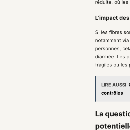
réduite, où les
L’impact des 
Si les fibres s
notamment via l
personnes, cel
diarrhée. Les p
fragiles ou les
LIRE AUSSI
contrôles
La questio
potentiell