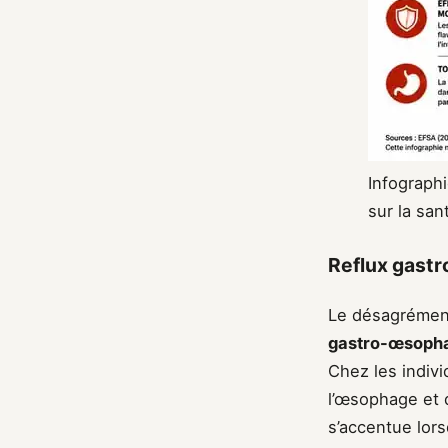
Infograph
sur la san
Reflux gast
Le désagrément
gastro-œsoph
Chez les indivi
l’œsophage et 
s’accentue lor