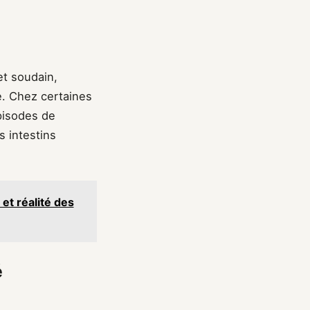
et soudain,
e. Chez certaines
pisodes de
s intestins
 et réalité des
é