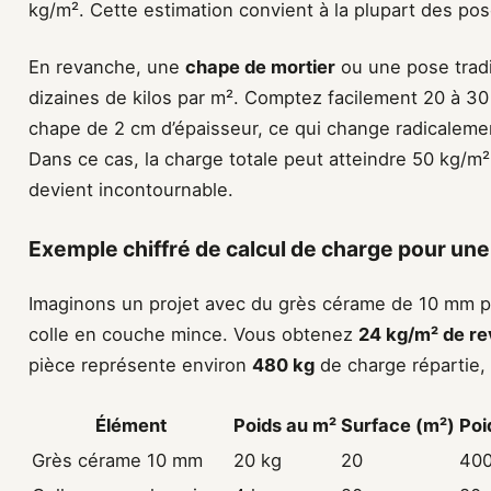
kg/m². Cette estimation convient à la plupart des pos
En revanche, une
chape de mortier
ou une pose tradi
dizaines de kilos par m². Comptez facilement 20 à 3
chape de 2 cm d’épaisseur, ce qui change radicalem
Dans ce cas, la charge totale peut atteindre 50 kg/m² 
devient incontournable.
Exemple chiffré de calcul de charge pour une
Imaginons un projet avec du grès cérame de 10 mm p
colle en couche mince. Vous obtenez
24 kg/m² de r
pièce représente environ
480 kg
de charge répartie, 
Élément
Poids au m²
Surface (m²)
Poi
Grès cérame 10 mm
20 kg
20
40