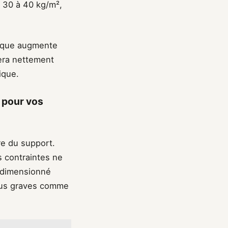
s 30 à 40 kg/m²,
acique augmente
era nettement
ique.
 pour vos
re du support.
s contraintes ne
-dimensionné
plus graves comme