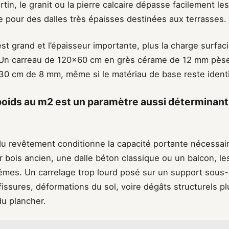
tin, le granit ou la pierre calcaire dépasse facilement le
e pour des dalles très épaisses destinées aux terrasses.
est grand et l’épaisseur importante, plus la charge surf
 Un carreau de 120×60 cm en grès cérame de 12 mm pès
30 cm de 8 mm, même si le matériau de base reste ident
poids au m2 est un paramètre aussi déterminant
 du revêtement conditionne la capacité portante nécessai
 bois ancien, une dalle béton classique ou un balcon, le
êmes. Un carrelage trop lourd posé sur un support sous
fissures, déformations du sol, voire dégâts structurels 
du plancher.