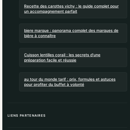
Recette des carottes vichy : le guide complet pour
un accompagnement parfait
biere marque : panorama complet des marques de
bière à connaître
Cuisson lentilles corail : les secrets d'une
préparation facile et réussie
au tour du monde tarif : prix, formules et astuces
pour profiter du buffet à volonté
LIENS PARTENAIRES