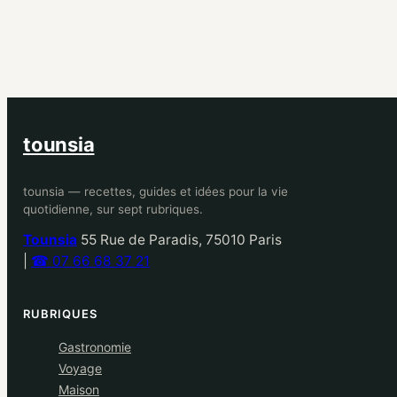
tounsia
tounsia — recettes, guides et idées pour la vie
quotidienne, sur sept rubriques.
Tounsia
55 Rue de Paradis, 75010 Paris
|
☎ 07 66 68 37 21
RUBRIQUES
Gastronomie
Voyage
Maison