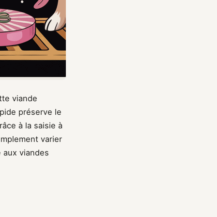
tte viande
pide préserve le
âce à la saisie à
implement varier
ée aux viandes