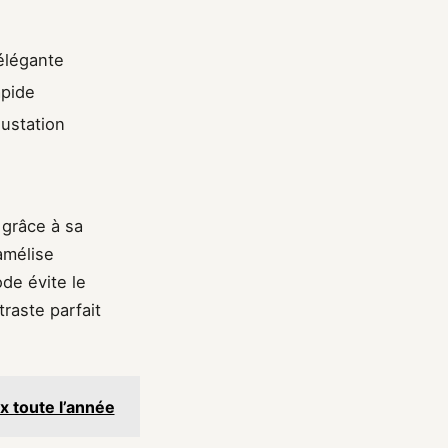
élégante
apide
gustation
 grâce à sa
amélise
ode évite le
raste parfait
x toute l’année