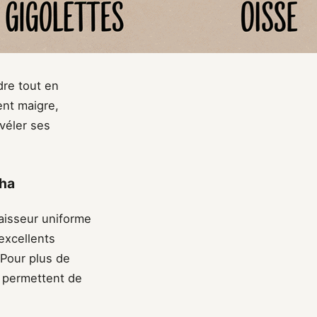
dre tout en
ent maigre,
véler ses
cha
aisseur uniforme
excellents
 Pour plus de
 permettent de