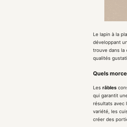
Le lapin à la p
développant un
trouve dans la 
qualités gustat
Quels morceau
Les
râbles
cons
qui garantit u
résultats avec 
variété, les c
créer des porti