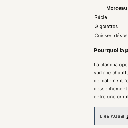
Morceau
Râble
Gigolettes
Cuisses déso
Pourquoi la 
La plancha opè
surface chauff
délicatement l’
dessèchement f
entre une croû
LIRE AUSSI