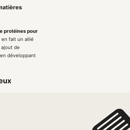
 matières
 protéines pour
n fait un allié
 ajout de
t en développant
reux