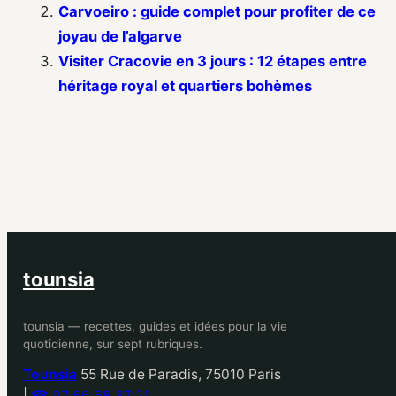
Carvoeiro : guide complet pour profiter de ce
joyau de l’algarve
Visiter Cracovie en 3 jours : 12 étapes entre
héritage royal et quartiers bohèmes
tounsia
tounsia — recettes, guides et idées pour la vie
quotidienne, sur sept rubriques.
Tounsia
55 Rue de Paradis, 75010 Paris
|
☎ 07 66 68 37 21