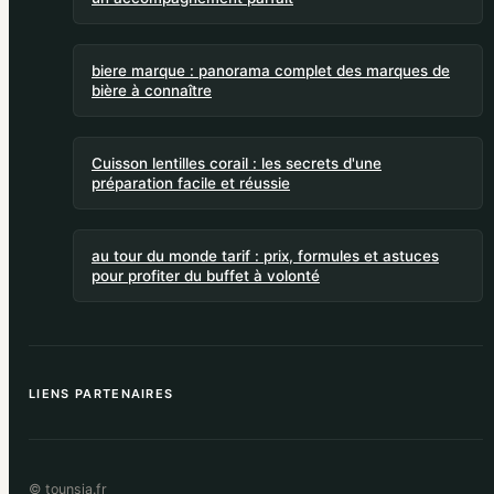
biere marque : panorama complet des marques de
bière à connaître
Cuisson lentilles corail : les secrets d'une
préparation facile et réussie
au tour du monde tarif : prix, formules et astuces
pour profiter du buffet à volonté
LIENS PARTENAIRES
© tounsia.fr