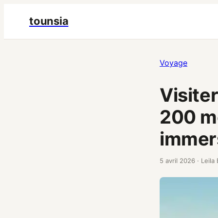
tounsia
Voyage
Visite
200 mè
immers
5 avril 2026
·
Leila 