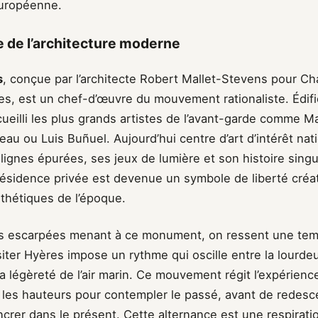
européenne.
 de l’architecture moderne
s
, conçue par l’architecte Robert Mallet-Stevens pour Ch
es, est un chef-d’œuvre du mouvement rationaliste. Édifi
cueilli les plus grands artistes de l’avant-garde comme M
au ou Luis Buñuel. Aujourd’hui centre d’art d’intérêt natio
 lignes épurées, ses jeux de lumière et son histoire singuli
sidence privée est devenue un symbole de liberté créati
thétiques de l’époque.
es escarpées menant à ce monument, on ressent une tem
isiter Hyères impose un rythme qui oscille entre la lourde
a légèreté de l’air marin. Ce mouvement régit l’expérienc
 les hauteurs pour contempler le passé, avant de redesc
’ancrer dans le présent. Cette alternance est une respirat