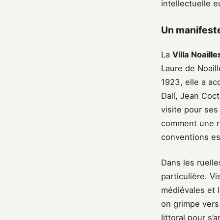
intellectuelle 
Un manifeste
La
Villa Noaille
Laure de Noaill
1923, elle a ac
Dalí, Jean Cocte
visite pour ses
comment une ré
conventions es
Dans les ruell
particulière. V
médiévales et l
on grimpe vers
littoral pour s