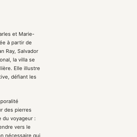
arles et Marie-
ée à partir de
an Ray, Salvador
nal, la villa se
ère. Elle illustre
ve, défiant les
poralité
ur des pierres
e du voyageur :
endre vers le
ion nécessaire qui