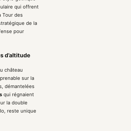
laire qui offrent
la Tour des
tratégique de la
éfense pour
 d’altitude
 du château
mprenable sur la
les, démantelées
s
qui régnaient
sur la double
o, reste unique