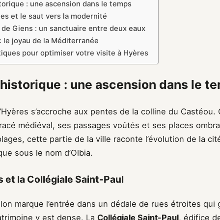
torique : une ascension dans le temps
lles et le saut vers la modernité
e de Giens : un sanctuaire entre deux eaux
 : le joyau de la Méditerranée
tiques pour optimiser votre visite à Hyères
 historique : une ascension dans le t
e d’Hyères s’accroche aux pentes de la colline du Castéou.
racé médiéval, ses passages voûtés et ses places ombra
plages, cette partie de la ville raconte l’évolution de la ci
que sous le nom d’Olbia.
 et la Collégiale Saint-Paul
lon marque l’entrée dans un dédale de rues étroites qui 
atrimoine y est dense. La
Collégiale Saint-Paul
, édifice d