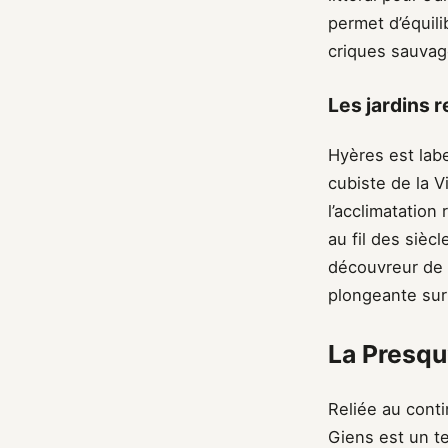
permet d’équili
criques sauvag
Les jardins 
Hyères est label
cubiste de la V
l’acclimatatio
au fil des siècl
découvreur de l
plongeante sur l
La Presqu
Reliée au conti
Giens est un ter