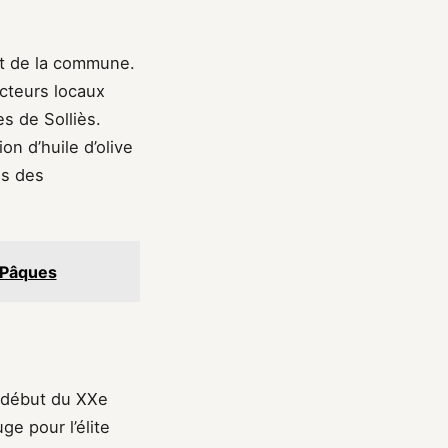
ant de la commune.
ucteurs locaux
s de Solliès.
ion d’huile d’olive
is des
e Pâques
 début du XXe
ge pour l’élite