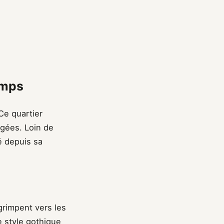
emps
 Ce quartier
gées. Loin de
té depuis sa
grimpent vers les
e style gothique