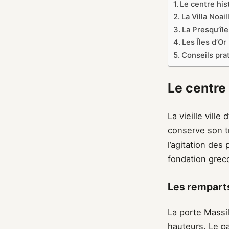
Le centre his
La Villa Noai
La Presqu’îl
Les Îles d’Or
Conseils pra
Le centre
La vieille vill
conserve son t
l’agitation des 
fondation grec
Les remparts
La porte Massil
hauteurs. Le p