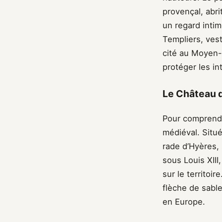
provençal, abri
un regard intim
Templiers, vest
cité au Moyen-Â
protéger les in
Le Château d
Pour comprendre
médiéval. Situé
rade d’Hyères, 
sous Louis XIII
sur le territoi
flèche de sabl
en Europe.