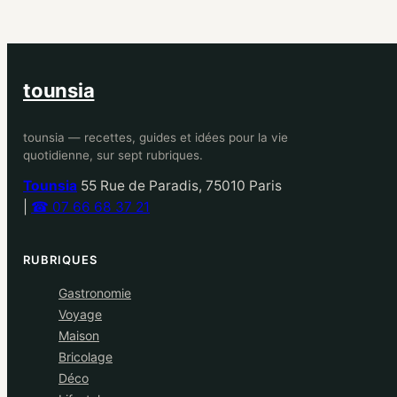
tounsia
tounsia — recettes, guides et idées pour la vie
quotidienne, sur sept rubriques.
Tounsia
55 Rue de Paradis, 75010 Paris
|
☎ 07 66 68 37 21
RUBRIQUES
Gastronomie
Voyage
Maison
Bricolage
Déco