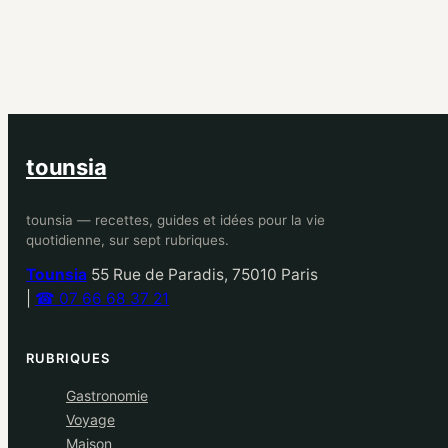
tounsia
tounsia — recettes, guides et idées pour la vie
quotidienne, sur sept rubriques.
Tounsia
55 Rue de Paradis, 75010 Paris
|
☎ 07 66 68 37 21
RUBRIQUES
Gastronomie
Voyage
Maison