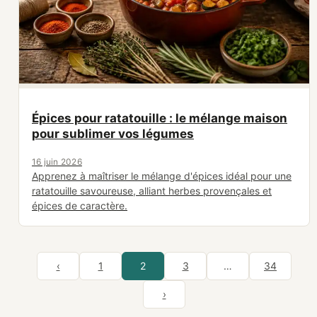
Épices pour ratatouille : le mélange maison
pour sublimer vos légumes
16 juin 2026
Apprenez à maîtriser le mélange d'épices idéal pour une
ratatouille savoureuse, alliant herbes provençales et
épices de caractère.
‹
1
2
3
…
34
›