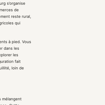
ourg s’organise
mmerces de
ment reste rural,
ricoles qui
ments à pied. Vous
er dans les
xplorer les
uration fait
llité, loin de
ts mélangent