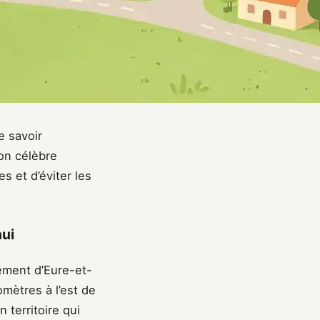
e savoir
on célèbre
s et d’éviter les
hui
ement d’Eure-et-
omètres à l’est de
 territoire qui