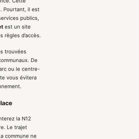
ance. Cette
 Pourtant, il est
ervices publics,
et
est un site
es règles d’accès.
ns trouvées
s communaux. De
rc ou le centre-
ête vous évitera
onnement.
place
nterez la N12
e. Le trajet
. La commune ne