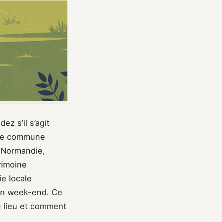
z s’il s’agit
tite commune
a Normandie,
rimoine
ie locale
’un week-end. Ce
e lieu et comment