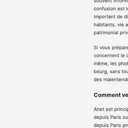
souvent inform
confusion est l
important de di
habitants, vie 
patrimonial pri
Si vous prépare
concernent le 
même, les phot
bourg, sans tou
des malentendus
Comment veni
Anet est princi
depuis Paris ou
depuis Paris p