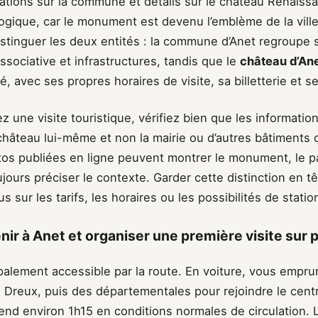
ations sur la commune et détails sur le château Renaiss
ogique, car le monument est devenu l’emblème de la ville.
stinguer les deux entités : la commune d’Anet regroupe s
associative et infrastructures, tandis que le
château d’An
vé, avec ses propres horaires de visite, sa billetterie et s
z une visite touristique, vérifiez bien que les informatio
château lui-même et non la mairie ou d’autres bâtiment
os publiées en ligne peuvent montrer le monument, le pa
jours préciser le contexte. Garder cette distinction en t
 sur les tarifs, les horaires ou les possibilités de stati
r à Anet et organiser une première visite sur 
palement accessible par la route. En voiture, vous empru
 Dreux, puis des départementales pour rejoindre le centr
rend environ 1h15 en conditions normales de circulation