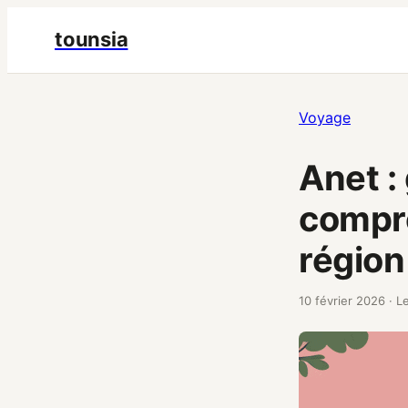
tounsia
Voyage
Anet :
compre
région
10 février 2026
·
Le