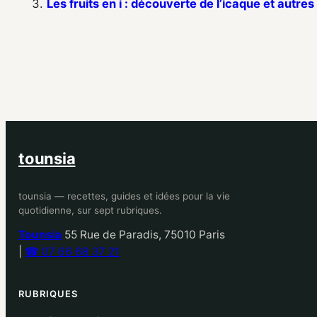
Les fruits en i : découverte de l’icaque et autre
tounsia
tounsia — recettes, guides et idées pour la vie
quotidienne, sur sept rubriques.
Tounsia
55 Rue de Paradis, 75010 Paris
|
☎ 07 66 68 37 21
RUBRIQUES