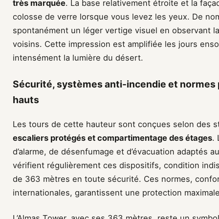
très marquée
. La base relativement étroite et la faç
colosse de verre lorsque vous levez les yeux. De no
spontanément un léger vertige visuel en observant la 
voisins. Cette impression est amplifiée les jours ensol
intensément la lumière du désert.
Sécurité, systèmes anti-incendie et normes
hauts
Les tours de cette hauteur sont conçues selon des sta
escaliers protégés et compartimentage des étages
.
d’alarme, de désenfumage et d’évacuation adaptés au
vérifient régulièrement ces dispositifs, condition in
de 363 mètres en toute sécurité. Ces normes, confo
internationales, garantissent une protection maximal
L’Almas Tower, avec ses 363 mètres, reste un symbo