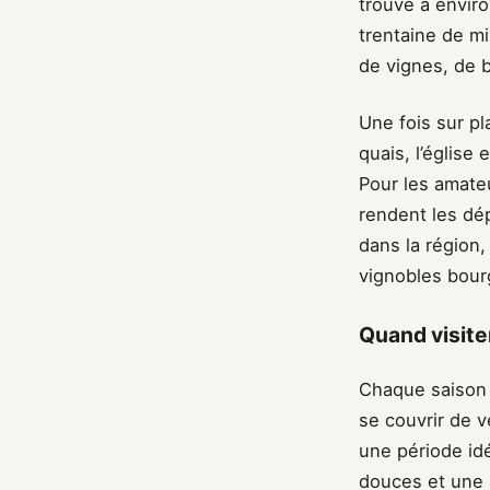
trouve à envir
trentaine de m
de vignes, de b
Une fois sur pl
quais, l’églis
Pour les amateu
rendent les dé
dans la région,
vignobles bour
Quand visite
Chaque saison 
se couvrir de v
une période id
douces et une 