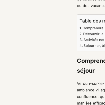
ou des vacance
Table des 
Comprendre V
Découvrir le
Activités na
Séjourner, b
Comprendr
séjour
Verdun-sur-le-
ambiance villag
confluence, que
manière efficac