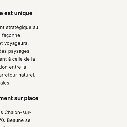
e est unique
t stratégique au
a façonné
 et voyageurs.
 des paysages
nt à celle de la
ion entre la
arrefour naturel,
nales.
ment sur place
is Chalon-sur-
970. Beaune se