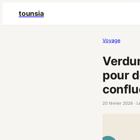
tounsia
Voyage
Verdun
pour d
confl
20 février 2026
·
L