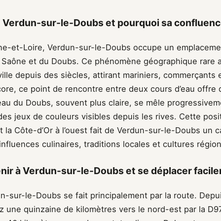
 Verdun-sur-le-Doubs et pourquoi sa confluenc
ne-et-Loire, Verdun-sur-le-Doubs occupe un emplacemen
a Saône et du Doubs. Ce phénomène géographique rare 
a ville depuis des siècles, attirant mariniers, commerçants
core, ce point de rencontre entre deux cours d’eau offre
eau du Doubs, souvent plus claire, se mêle progressiveme
es jeux de couleurs visibles depuis les rives. Cette posit
et la Côte-d’Or à l’ouest fait de Verdun-sur-le-Doubs un c
influences culinaires, traditions locales et cultures régio
r à Verdun-sur-le-Doubs et se déplacer facile
n-sur-le-Doubs se fait principalement par la route. Depu
 une quinzaine de kilomètres vers le nord-est par la D