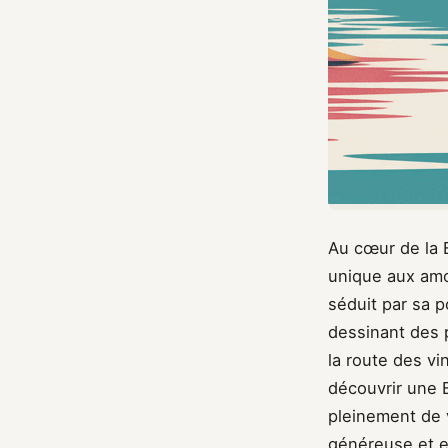
Au cœur de la 
unique aux amou
séduit par sa p
dessinant des 
la route des v
découvrir une 
pleinement de 
généreuse et e