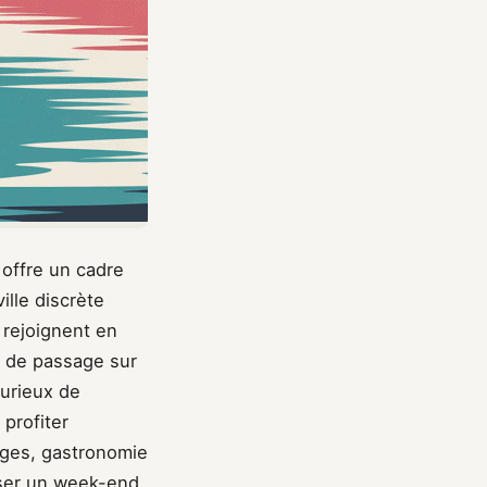
offre un cadre
ille discrète
 rejoignent en
z de passage sur
curieux de
profiter
rges, gastronomie
oser un week-end