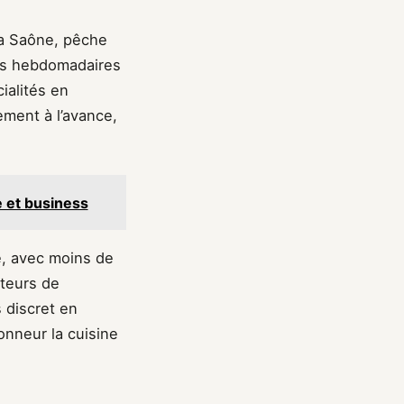
 la Saône, pêche
hés hebdomadaires
ialités en
ement à l’avance,
e et business
e, avec moins de
ateurs de
 discret en
onneur la cuisine