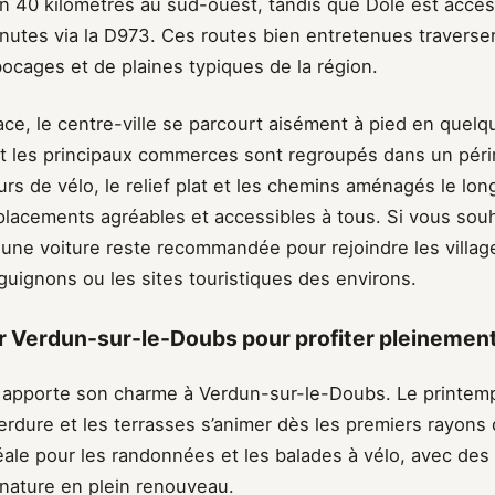
on 40 kilomètres au sud-ouest, tandis que Dole est acces
inutes via la D973. Ces routes bien entretenues travers
ocages et de plaines typiques de la région.
ace, le centre-ville se parcourt aisément à pied en quel
e et les principaux commerces sont regroupés dans un pér
rs de vélo, le relief plat et les chemins aménagés le long
placements agréables et accessibles à tous. Si vous sou
 une voiture reste recommandée pour rejoindre les villag
guignons ou les sites touristiques des environs.
r Verdun-sur-le-Doubs pour profiter pleinement
apporte son charme à Verdun-sur-le-Doubs. Le printemp
erdure et les terrasses s’animer dès les premiers rayons d
éale pour les randonnées et les balades à vélo, avec de
nature en plein renouveau.