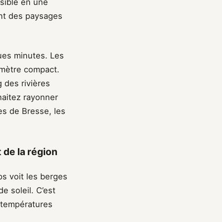
sible en une
ent des paysages
ques minutes. Les
imètre compact.
 des rivières
haitez rayonner
es de Bresse, les
 de la région
s voit les berges
e soleil. C’est
s températures