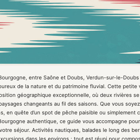
Bourgogne, entre Saône et Doubs, Verdun-sur-le-Doubs 
reux de la nature et du patrimoine fluvial. Cette petite v
osition géographique exceptionnelle, où deux rivières se
paysages changeants au fil des saisons. Que vous soye
ins, en quête d’un spot de pêche paisible ou simplement 
Bourgogne authentique, ce guide vous accompagne pour 
votre séjour. Activités nautiques, balades le long des be
xcursions dans les environs : tout est réuni pour comp