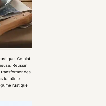
ustique. Ce plat
tueuse. Réussir
 transformer des
ns le même
égume rustique