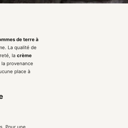
ommes de terre à
me. La qualité de
reté, la
crème
r la provenance
aucune place à
e
s. Pour une