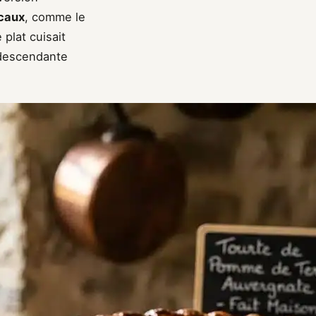
caux
, comme le
plat cuisait
r descendante