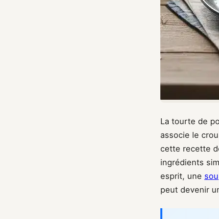
La tourte de po
associe le crou
cette recette 
ingrédients si
esprit, une
sou
peut devenir u