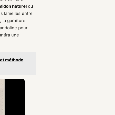
midon naturel
du
es lamelles entre
 la garniture
mandoline pour
antira une
s et méthode