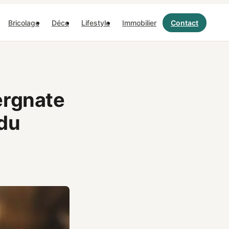
Bricolage
Déco
Lifestyle
Immobilier
Contact
ergnate
 du