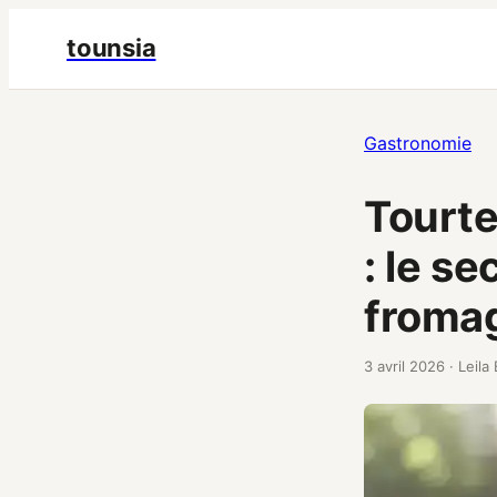
tounsia
Gastronomie
Tourte
: le se
fromag
3 avril 2026
·
Leila 