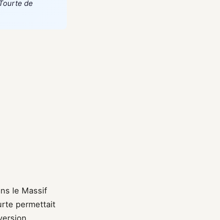
 Tourte de
ans le Massif
urte permettait
version