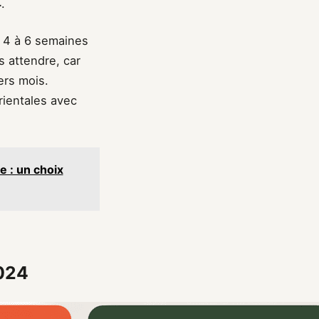
4
.
e 4 à 6 semaines
 attendre, car
ers mois.
rientales avec
e : un choix
2024