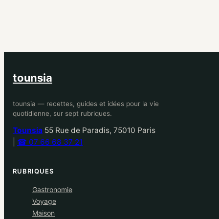
tounsia
tounsia — recettes, guides et idées pour la vie
quotidienne, sur sept rubriques.
Tounsia
55 Rue de Paradis, 75010 Paris
|
☎ 07 66 68 37 21
RUBRIQUES
Gastronomie
Voyage
Maison