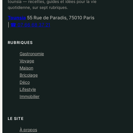
tounsia — recettes, guides et idées pour la vie
quotidienne, sur sept rubriques.
Tounsia
55 Rue de Paradis, 75010 Paris
|
☎ 07 66 68 37 21
RUBRIQUES
Gastronomie
Voyage
Maison
Bricolage
Déco
Lifestyle
Immobilier
LE SITE
À propos