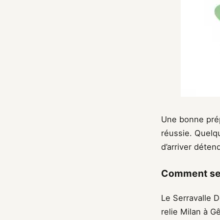
Une bonne prép
réussie. Quelqu
d’arriver déten
Comment se r
Le Serravalle D
relie Milan à G