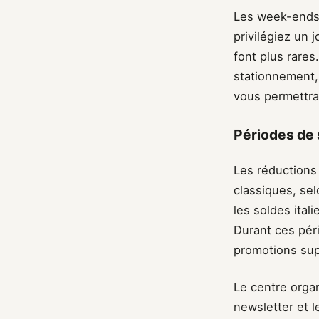
Les week-ends e
privilégiez un 
font plus rare
stationnement, 
vous permettra 
Périodes de 
Les réductions 
classiques, sel
les soldes itali
Durant ces pér
promotions supp
Le centre orga
newsletter et l