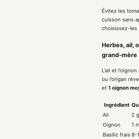
Évitez les tom
cuisson sans ap
choisissez-les
Herbes, ail,
grand-mère
L’ail et l’oign
ou l’origan rév
et
1 oignon mo
Ingrédient
Qu
Ail
2 
Oignon
1 
Basilic frais
8-1