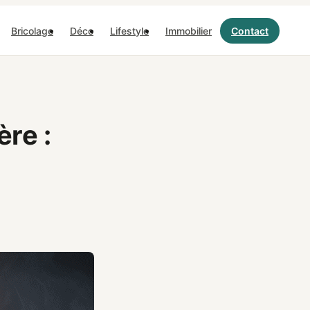
Bricolage
Déco
Lifestyle
Immobilier
Contact
re :