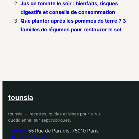
Jus de tomate le soir : bienfaits, risques
digestifs et conseils de consommation
Que planter après les pommes de terre ? 3
familles de légumes pour restaurer le sol
tounsia
tounsia — recettes, guides et idées pour la vie
quotidienne, sur sept rubriques.
Tounsia
55 Rue de Paradis, 75010 Paris
|
☎ 07 66 68 37 21