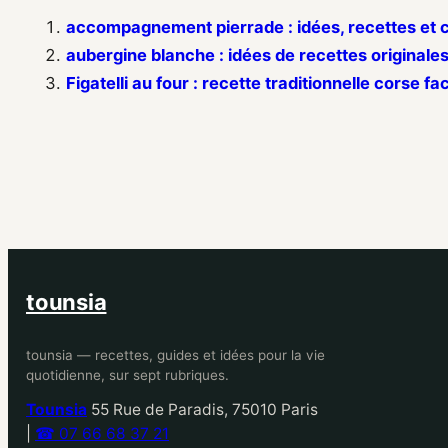
accompagnement pierrade : idées, recettes et c
aubergine blanche : idées de recettes originales
Figatelli au four : recette traditionnelle corse f
tounsia
tounsia — recettes, guides et idées pour la vie
quotidienne, sur sept rubriques.
Tounsia
55 Rue de Paradis, 75010 Paris
|
☎ 07 66 68 37 21