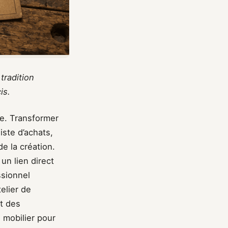
tradition
is.
te. Transformer
iste d’achats,
e la création.
un lien direct
ssionnel
elier de
t des
 mobilier pour