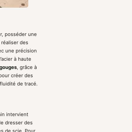
er, posséder une
 réaliser des
ec une précision
’acier à haute
gouges
, grâce à
 pour créer des
luidité de tracé.
n intervient
 de dresser des
es de scie. Pour