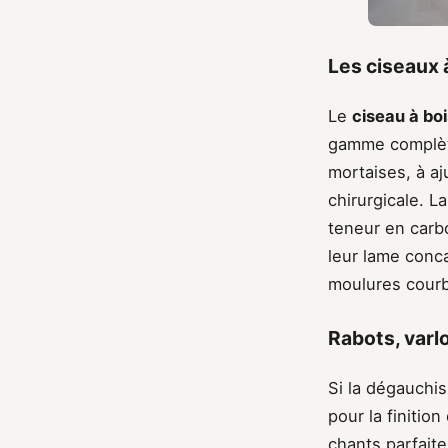
Les ciseaux à
Le
ciseau à boi
gamme complète 
mortaises, à a
chirurgicale. L
teneur en carb
leur lame conca
moulures courbe
Rabots, varl
Si la dégauchis
pour la finitio
chants parfaite