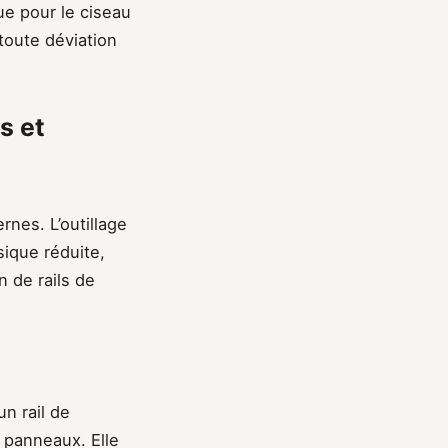
ue pour le ciseau
 toute déviation
s et
rnes. L’outillage
sique réduite,
n de rails de
n rail de
 panneaux. Elle