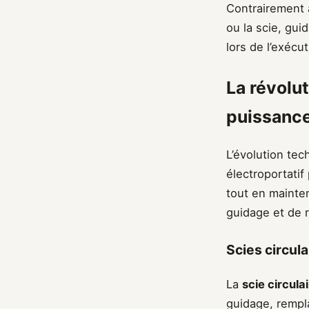
Contrairement 
ou la scie, gui
lors de l’exécut
La révolut
puissanc
L’évolution tec
électroportatif
tout en mainten
guidage et de 
Scies circula
La
scie circula
guidage, rempl