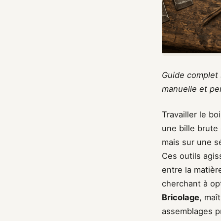
Guide complet s
manuelle et pe
Travailler le b
une bille brute
mais sur une sé
Ces outils agis
entre la matièr
cherchant à opt
Bricolage
, maî
assemblages pré