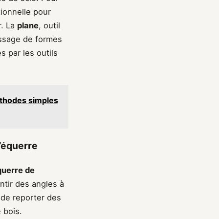
tionnelle pour
r. La
plane
, outil
issage de formes
s par les outils
éthodes simples
l’équerre
querre de
ntir des angles à
 de reporter des
 bois.