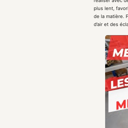
réaliser avec d
plus lent, favo
de la matière. 
d’air et des é