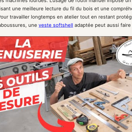
es machines lourdes. L’usage de l’outil manuel impose un 
risant une meilleure lecture du fil du bois et une compr
Pour travailler longtemps en atelier tout en restant prot
claboussures, une
veste softshell
adaptée peut aussi faire 