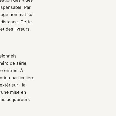
estion des vides
dispensable. Par
age noir mat sur
 distance. Cette
et des livreurs.
sionnels
uméro de série
ne entrée. À
tion particulière
extérieur : la
d’une mise en
 des acquéreurs