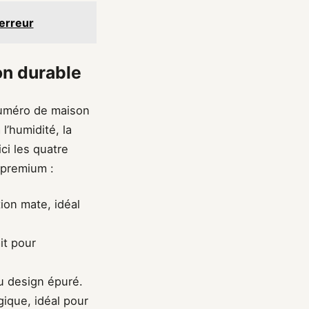
 erreur
on durable
 numéro de maison
l’humidité, la
ci les quatre
e premium :
tion mate, idéal
it pour
au design épuré.
gique, idéal pour