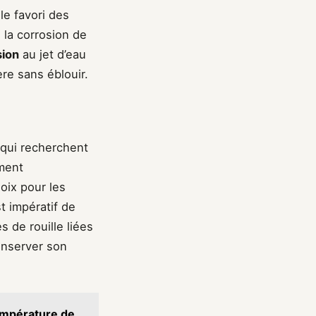
le favori des
 la corrosion de
sion
au jet d’eau
re sans éblouir.
 qui recherchent
ement
hoix pour les
t impératif de
s de rouille liées
onserver son
température de