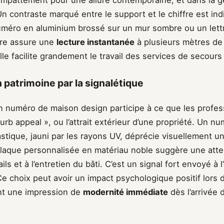
mpattement pour une allure contemporaine, et dans la g
Un contraste marqué entre le support et le chiffre est in
méro en aluminium brossé sur un mur sombre ou un lettr
ire assure une
lecture instantanée
à plusieurs mètres de
elle facilite grandement le travail des services de secours 
n patrimoine par la signalétique
un numéro de maison design participe à ce que les profes
curb appeal », ou l’attrait extérieur d’une propriété. Un n
stique, jauni par les rayons UV, déprécie visuellement u
plaque personnalisée en matériau noble suggère une atten
ls et à l’entretien du bâti. C’est un signal fort envoyé à l’
Ce choix peut avoir un impact psychologique positif lors 
nt une impression de
modernité immédiate
dès l’arrivée