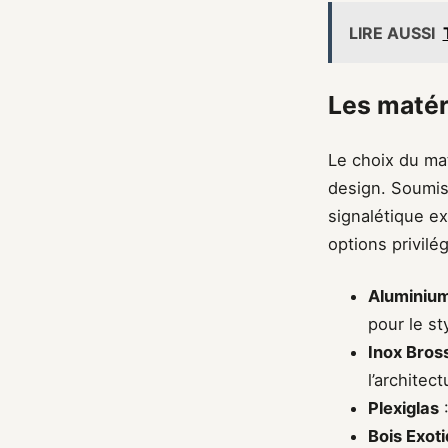
LIRE AUSSI
Les matér
Le choix du mat
design. Soumise
signalétique ex
options privilé
Aluminiu
pour le s
Inox Bros
l’architec
Plexiglas
:
Bois Exot