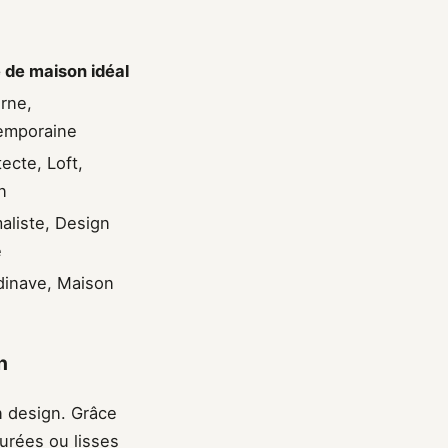
e de maison idéal
rne,
emporaine
tecte, Loft,
n
aliste, Design
é
inave, Maison
n
n design. Grâce
turées ou lisses