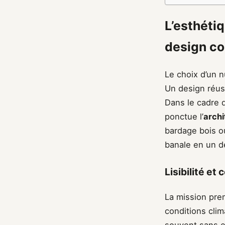
L’esthétiq
design c
Le choix d’un nu
Un design réus
Dans le cadre d
ponctue l’
archi
bardage bois o
banale en un dé
Lisibilité et
La mission pre
conditions clim