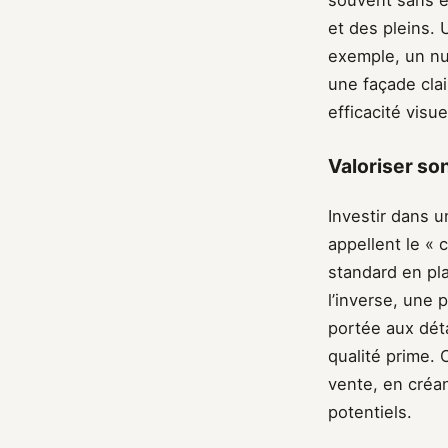
souvent sans e
et des pleins. 
exemple, un nu
une façade cla
efficacité visu
Valoriser so
Investir dans 
appellent le « 
standard en pla
l’inverse, une 
portée aux détai
qualité prime. 
vente, en créa
potentiels.