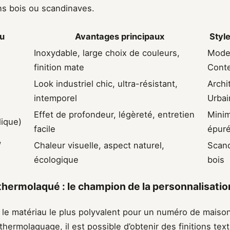
ns bois ou scandinaves.
u
Avantages principaux
Styl
Inoxydable, large choix de couleurs,
Mode
finition mate
Cont
Look industriel chic, ultra-résistant,
Archi
intemporel
Urbai
Effet de profondeur, légèreté, entretien
Minim
lique)
facile
épur
/
Chaleur visuelle, aspect naturel,
Scand
écologique
bois
thermolaqué : le champion de la personnalisatio
t le matériau le plus polyvalent pour un numéro de maiso
hermolaquage, il est possible d’obtenir des finitions tex