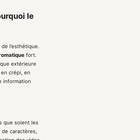
ourquoi le
 de l’esthétique.
romatique
fort.
ique extérieure
t en crépi, en
 information
s que soient les
s de caractères,