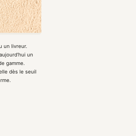
 un livreur.
aujourd’hui un
de gamme.
lle dès le seuil
erme.