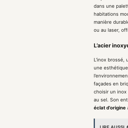
dans une palett
habitations mo
manière durabl
ou au laser, of
L’acier inox
L’inox brossé, 
une esthétique
l’environnement
façades en briq
choisir un inox
au sel. Son ent
éclat d’origine
LIRE AUSSI