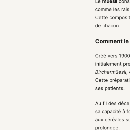
Le
muesli
const
comme les raisi
Cette compositi
de chacun.
Comment le m
Créé vers 1900 
initialement pr
Birchermüesli
,
Cette préparat
ses patients.
Au fil des déc
sa capacité à f
aux céréales su
prolongée.