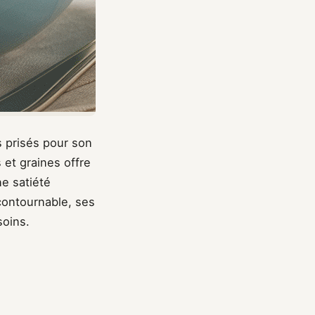
s prisés pour son
s et graines offre
ne satiété
contournable, ses
soins.