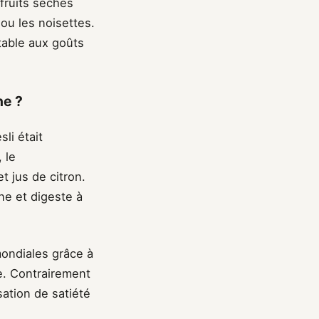
fruits séchés
ou les noisettes.
table aux goûts
ne ?
li était
 le
t jus de citron.
ne et digeste à
mondiales grâce à
e. Contrairement
sation de satiété