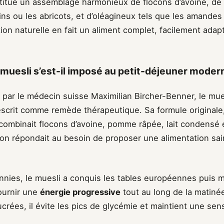
itue un assemblage harmonieux de flocons d’avoine, de 
ns ou les abricots, et d’oléagineux tels que les amandes 
on naturelle en fait un aliment complet, facilement adap
uesli s’est-il imposé au petit-déjeuner moder
par le médecin suisse Maximilian Bircher-Benner, le mues
escrit comme remède thérapeutique. Sa formule originale,
 combinait flocons d’avoine, pomme râpée, lait condensé e
ion répondait au besoin de proposer une alimentation sai
ennies, le muesli a conquis les tables européennes puis 
ournir une
énergie progressive
tout au long de la matiné
crées, il évite les pics de glycémie et maintient une sen