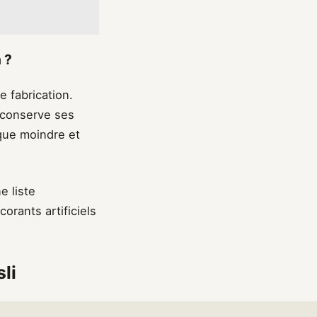
 ?
 fabrication.
i conserve ses
ique moindre et
e liste
corants artificiels
li