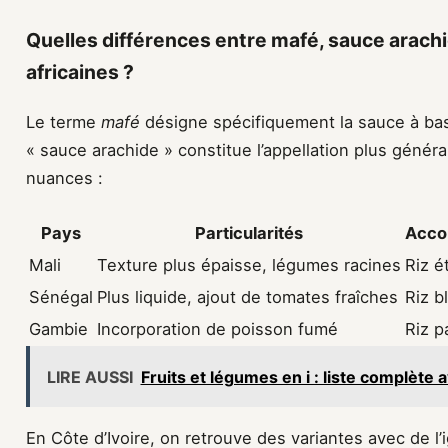
Quelles différences entre mafé, sauce arachi
africaines ?
Le terme
mafé
désigne spécifiquement la sauce à bas
« sauce arachide » constitue l’appellation plus géné
nuances :
Pays
Particularités
Acco
Mali
Texture plus épaisse, légumes racines
Riz é
Sénégal
Plus liquide, ajout de tomates fraîches
Riz b
Gambie
Incorporation de poisson fumé
Riz 
LIRE AUSSI
Fruits et légumes en i : liste complète
En Côte d’Ivoire, on retrouve des variantes avec de l’