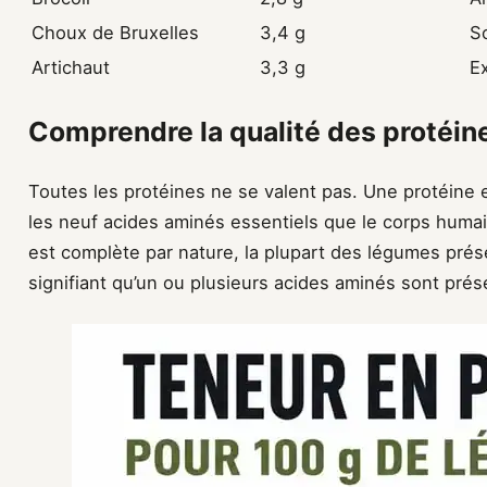
Choux de Bruxelles
3,4 g
S
Artichaut
3,3 g
Ex
Comprendre la qualité des protéin
Toutes les protéines ne se valent pas. Une protéine e
les neuf acides aminés essentiels que le corps humain
est complète par nature, la plupart des légumes prése
signifiant qu’un ou plusieurs acides aminés sont prése