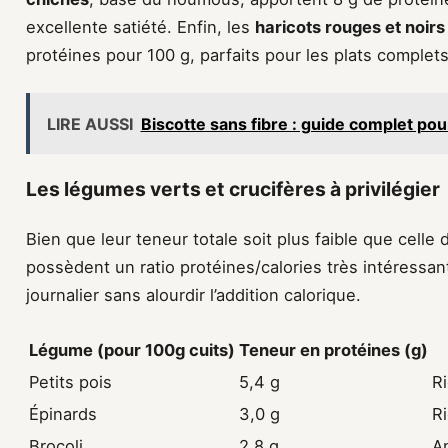
excellente satiété. Enfin, les
haricots rouges et noirs
protéines pour 100 g, parfaits pour les plats complets
LIRE AUSSI
Biscotte sans fibre : guide complet po
Les légumes verts et crucifères à privilégier
Bien que leur teneur totale soit plus faible que celle
possèdent un ratio protéines/calories très intéressant
journalier sans alourdir l’addition calorique.
Légume (pour 100g cuits)
Teneur en protéines (g)
Petits pois
5,4 g
Ri
Épinards
3,0 g
Ri
Brocoli
2,8 g
A