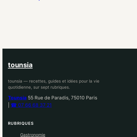
tounsia
tounsia — recettes, guides et idées pour la vie
quotidienne, sur sept rubriques.
Tounsia
55 Rue de Paradis, 75010 Paris
|
☎ 07 66 68 37 21
RUBRIQUES
Gastronomie