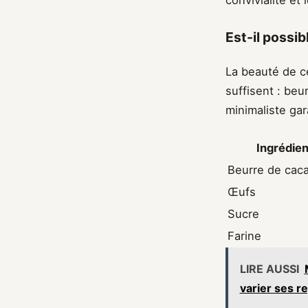
convivialité et 
Est-il possi
La beauté de c
suffisent : be
minimaliste gar
Ingrédien
Beurre de cac
Œufs
Sucre
Farine
LIRE AUSSI
varier ses r