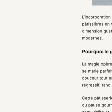
L’incorporatio
pâtissières en
dimension gust
modernes.
Pourquoi le 
La magie opère
se marie parfai
douceur tout e
régressif, tand
Cette pâtisseri
ou pause gourm