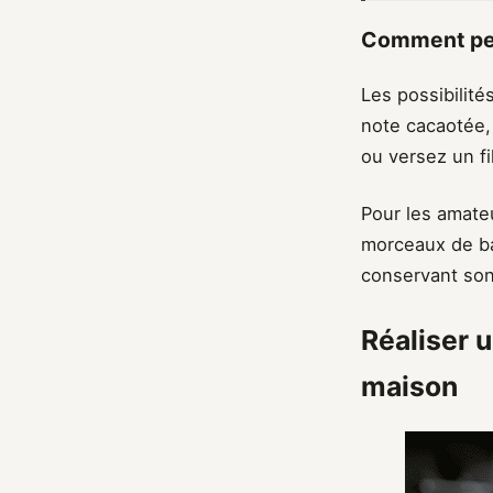
Comment per
Les possibilité
note cacaotée,
ou versez un fi
Pour les amateu
morceaux de ba
conservant son
Réaliser u
maison