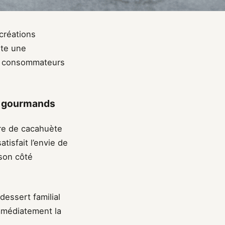
créations
rte une
es consommateurs
es gourmands
re de cacahuète
tisfait l’envie de
 son côté
dessert familial
mmédiatement la