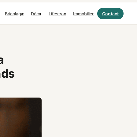
Bricolage
Déco
Lifestyle
Immobilier
Contact
a
nds