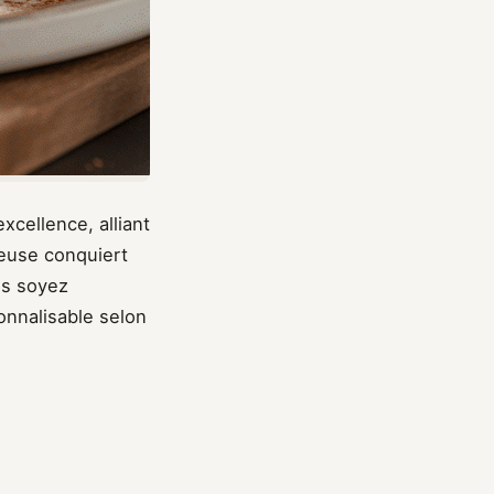
xcellence, alliant
leuse conquiert
us soyez
onnalisable selon