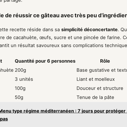
le partage.
ble de réussir ce gâteau avec très peu d’ingrédie
ette recette réside dans sa
simplicité déconcertante
. Qu
urre de cacahuète, œufs, sucre et une pincée de farine. 
antit un résultat savoureux sans complications technique
t
Quantité pour 6 personnes
Rôle
ahuète
200g
Base gustative et text
3 unités
Liant et moelleux
100g
Douceur et structure
50g
Tenue de la pâte
Menu type régime méditerranéen : 7 jours pour protéger
epas