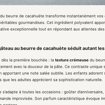
n du beurre de cacahuète transforme instantanément vos 
 véritables gourmandises. Cet ingrédient polyvalent appo
ative exceptionnelle tout en répondant aux attentes d
gâteau au beurre de cacahuète séduit autant l
 dès la première bouchée : la
texture crémeuse
du beur
tement avec la douceur de la pâte. Ce contraste unique sa
n apportant une note salée subtile. Les enfants adorent
is que les adultes apprécient sa sophistication naturelle.
e s’adapte à toutes les occasions : goûter d’anniversaire, 
ande improvisée. Son parfum caractéristique évoque i