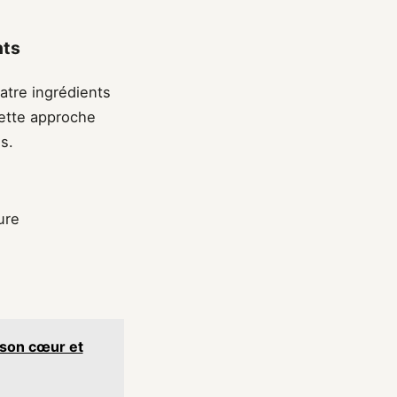
nts
atre ingrédients
Cette approche
s.
ure
 son cœur et