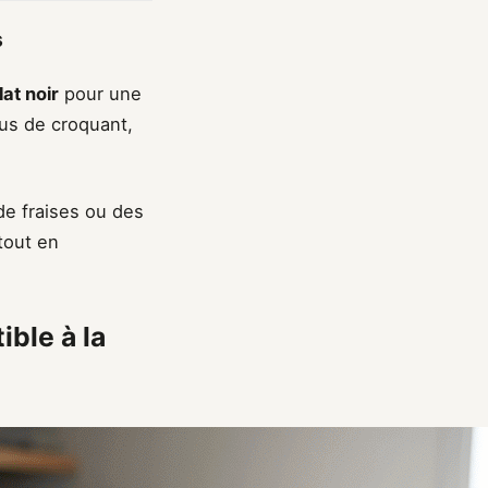
s
at noir
pour une
us de croquant,
 de fraises ou des
tout en
ible à la