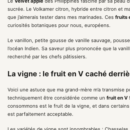
Le
Velvet apple
des Philippines fascine par sa peau 
sucrée. Le Volkamer citron, hybride entre citron et m
que j’aimerais tester dans mes marinades. Ces
fruits
curiosités botaniques pour nous, européens.
Le vanillon, petite gousse de vanille sauvage, pouss
l’océan Indien. Sa saveur plus prononcée que la vanill
recherché par les chefs pâtissiers.
La vigne : le fruit en V caché derriè
Voici une astuce que ma grand-mère m’a transmise po
techniquement être considérée comme un
fruit en V
!
consommons est le fruit de la vigne, et dans certain
est parfaitement acceptable.
Les variétés de vigne sont innombrables : Chassela