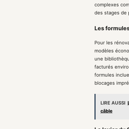
complexes comm
des stages de p
Les formule
Pour les rénov
modèles écono
une bibliothèqu
facturés enviro
formules inclu
blocages impré
LIRE AUSSI
câble