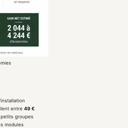
omies
nstallation
illent entre
49 €
 petits groupes
des modules