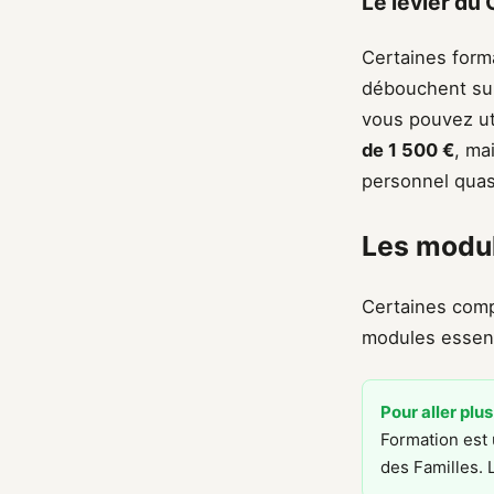
Le levier du
Certaines form
débouchent sur 
vous pouvez uti
de 1 500 €
, ma
personnel quasi
Les modul
Certaines comp
modules essent
Pour aller plus
Formation est 
des Familles. 