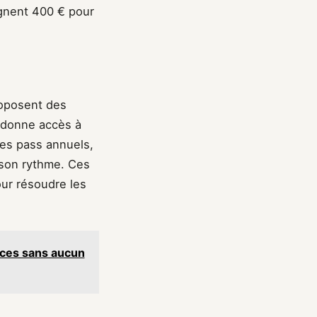
ignent 400 € pour
roposent des
donne accès à
Les pass annuels,
 son rythme. Ces
our résoudre les
paces sans aucun