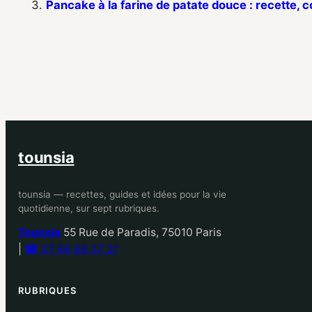
Pancake à la farine de patate douce : recette, co
tounsia
tounsia — recettes, guides et idées pour la vie
quotidienne, sur sept rubriques.
Tounsia
55 Rue de Paradis, 75010 Paris
|
☎ 07 66 68 37 21
RUBRIQUES