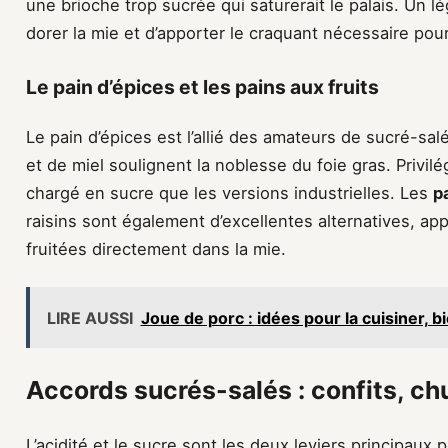
une brioche trop sucrée qui saturerait le palais. Un l
dorer la mie et d’apporter le craquant nécessaire pou
Le pain d’épices et les pains aux fruits
Le pain d’épices est l’allié des amateurs de sucré-sa
et de miel soulignent la noblesse du foie gras. Privilé
chargé en sucre que les versions industrielles. Les
p
raisins sont également d’excellentes alternatives, a
fruitées directement dans la mie.
LIRE AUSSI
Joue de porc : idées pour la cuisiner, bi
Accords sucrés-salés : confits, chu
L’acidité et le sucre sont les deux leviers principaux p