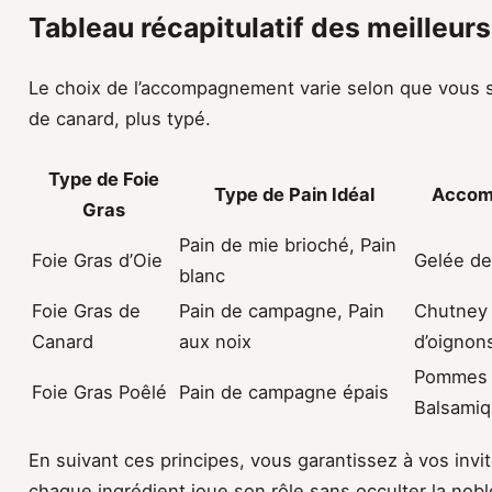
Tableau récapitulatif des meilleur
Le choix de l’accompagnement varie selon que vous ser
de canard, plus typé.
Type de Foie
Type de Pain Idéal
Accom
Gras
Pain de mie brioché, Pain
Foie Gras d’Oie
Gelée de 
blanc
Foie Gras de
Pain de campagne, Pain
Chutney 
Canard
aux noix
d’oignon
Pommes 
Foie Gras Poêlé
Pain de campagne épais
Balsami
En suivant ces principes, vous garantissez à vos invi
chaque ingrédient joue son rôle sans occulter la noble