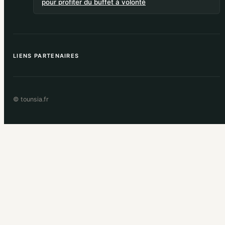
pour profiter du buffet à volonté
LIENS PARTENAIRES
© tounsia.fr