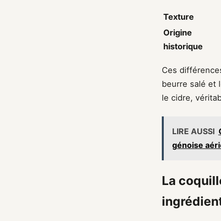
Texture
Origine
historique
Ces différences
beurre salé et 
le cidre, vérit
LIRE AUSSI
génoise aér
La coquil
ingrédien