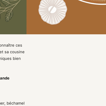
onnaître ces
et sa cousine
hniques bien
mande
mer, béchamel