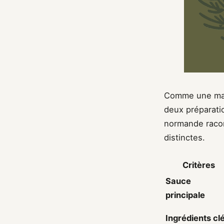
Comme une mama
deux préparat
normande racont
distinctes.
Critères
Sauce
principale
Ingrédients cl