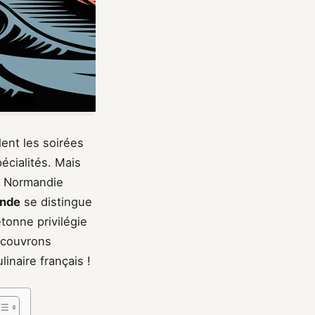
lent les soirées
écialités. Mais
la Normandie
ande
se distingue
tonne privilégie
Découvrons
inaire français !