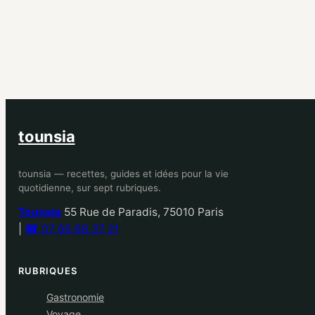
tounsia
tounsia — recettes, guides et idées pour la vie
quotidienne, sur sept rubriques.
Tounsia
55 Rue de Paradis, 75010 Paris
|
☎ 07 66 68 37 21
RUBRIQUES
Gastronomie
Voyage