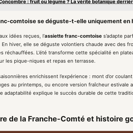
Concombre : fruit ou légume ? La vérité botanique derrièr
ranc-comtoise se déguste-t-elle uniquement en 
ux idées reçues, l’
assiette franc-comtoise
s’adapte par
. En hiver, elle se déguste volontiers chaude avec des f
s réchauffées. L’été transforme cette spécialité en plate
our les pique-niques et repas en terrasse.
saisonnières enrichissent l’expérience : mont d’or coulan
es au printemps, ou encore version fraîcheur estivale a
e adaptabilité explique le succès durable de cette traditi
ire de la Franche-Comté et histoire 