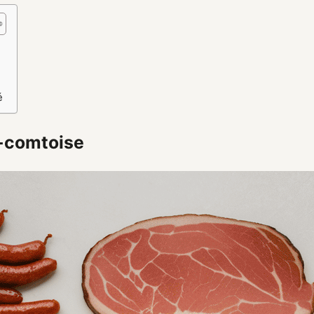
é
c-comtoise