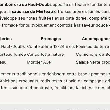
jambon cru du Haut-Doubs
apporte sa texture fondante 
 que la
saucisse de Morteau
offre ses arômes fumés carac
veloppe ses notes fruitées et sa pâte dorée, complété p
e fromage fondu typiquement comtois à la saveur douce
teries
Fromages
Accompagne
u Haut-Doubs
Comté affiné 12-24 mois
Pommes de terre
orteau fumée
Cancoillotte nature
Cornichons de B
eau
Morbier AOP
Salade verte cro
ments traditionnels enrichissent cette base : pommes d
rnichons croquants, radis roses et pain de campagne gri
ent fraîcheur et contraste, équilibrant la richesse des c