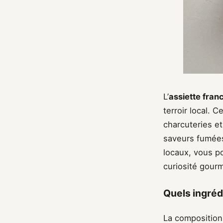
L’
assiette fra
terroir local. 
charcuteries et
saveurs fumées
locaux, vous p
curiosité gour
Quels ingrédi
La composition 