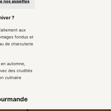
e nos assiettes
hiver ?
faitement aux
romages fondus et
au de charcuterie
t en automne,
vec des crudités
on culinaire
gourmande