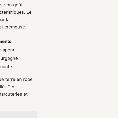
et son goût
téristiques. Le
ar la
 et crémeuse.
ments
 vapeur
ourgogne
quante
e terre en robe
llé. Ces
harcuteries et