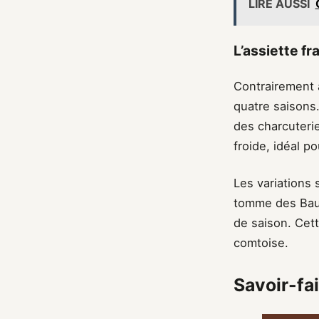
LIRE AUSSI
L’assiette f
Contrairement a
quatre saisons
des charcuterie
froide, idéal p
Les variations 
tomme des Baug
de saison. Cett
comtoise.
Savoir-fa