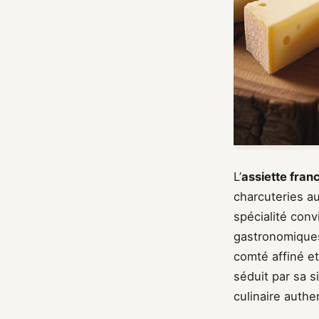
L’
assiette fra
charcuteries a
spécialité con
gastronomiques
comté affiné et
séduit par sa s
culinaire authe