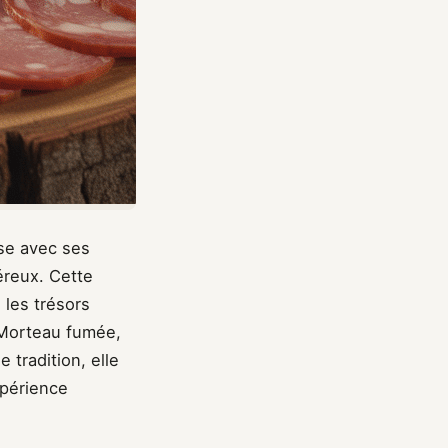
ise avec ses
éreux. Cette
les trésors
 Morteau fumée,
 tradition, elle
xpérience