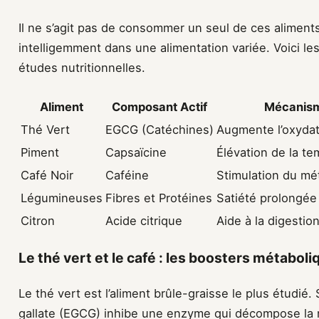
Il ne s’agit pas de consommer un seul de ces aliments
intelligemment dans une alimentation variée. Voici le
études nutritionnelles.
Aliment
Composant Actif
Mécanism
Thé Vert
EGCG (Catéchines)
Augmente l’oxydat
Piment
Capsaïcine
Élévation de la te
Café Noir
Caféine
Stimulation du mé
Légumineuses
Fibres et Protéines
Satiété prolongé
Citron
Acide citrique
Aide à la digestio
Le thé vert et le café : les boosters métabol
Le thé vert est l’aliment brûle-graisse le plus étudié
gallate (EGCG) inhibe une enzyme qui décompose la n