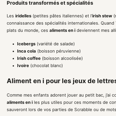
Produits transformés et spécialités
Les
iridelles
(petites pâtes italiennes) et l’
irish stew
(
connaissance des spécialités internationales. Quan
plats du monde, ces
aliments en i
deviennent mes alli
Icebergs
(variété de salade)
Inca cola
(boisson péruvienne)
Irish coffee
(boisson alcoolisée)
Ivoire
(chocolat blanc)
Aliment en i pour les jeux de lettre
Comme mes enfants adorent jouer au petit bac, j’ai co
aliments en i
les plus utiles pour ces moments de com
sauveront lors de vos parties de Scrabble ou de mots