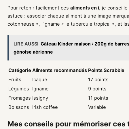
Pour retenir facilement ces
aliments en i
, je conseill
astuce : associer chaque aliment à une image marquan
cotonneuse », l’igname « le tubercule tropical », et I
LIRE AUSSI
Gâteau Kinder maison : 200g de barres
génoise aérienne
Catégorie
Aliments recommandés
Points Scrabble
Fruits
Icaque
17 points
Légumes
Igname
9 points
Fromages
Issigny
11 points
Boissons
Irish coffee
Variable
Mes conseils pour mémoriser ces t