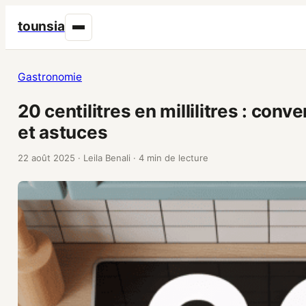
tounsia
Gastronomie
20 centilitres en millilitres : con
et astuces
22 août 2025
·
Leila Benali
·
4 min de lecture