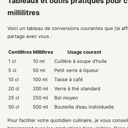
Tableaux et outils pratiques pour c
millilitres
Voici un tableau de conversions courantes que j’ai af
partage avec vous :
Centilitres
Millilitres
Usage courant
1 cl
10 ml
Cuillère à soupe d’huile
5 cl
50 ml
Petit verre à liqueur
10 cl
100 ml
Tasse à café
20 cl
200 ml
Verre à thé standard
25 cl
250 ml
Bol moyen
50 cl
500 ml
Bouteille d’eau individuelle
Pour faciliter votre quotidien culinaire, je vous conse